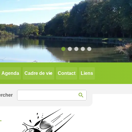
Agenda
Cadre de vie
Contact
Liens
Search Button
Search
for: