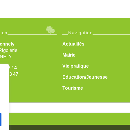
tion
Navigation
Sennely
Actualités
Rigolerie
Mairie
NNELY
Vie pratique
 76 93 14
 49 63 47
Education/Jeunesse
Tourisme