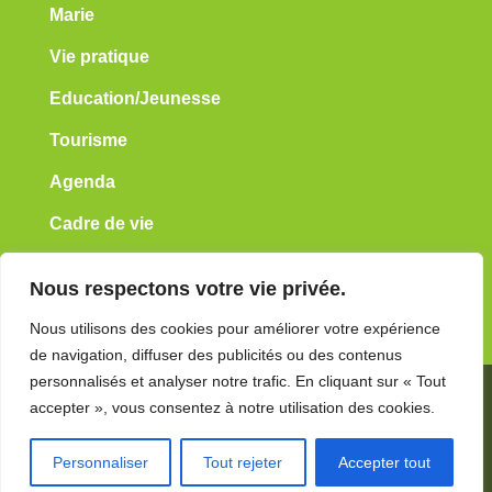
Marie
Vie pratique
Education/Jeunesse
Tourisme
Agenda
Cadre de vie
Contact
Nous respectons votre vie privée.
Liens
Nous utilisons des cookies pour améliorer votre expérience
de navigation, diffuser des publicités ou des contenus
personnalisés et analyser notre trafic. En cliquant sur « Tout
© 2026 Sennely
Mentions Légales
accepter », vous consentez à notre utilisation des cookies.
Cookies
Politique de confidentialité
Personnaliser
Tout rejeter
Accepter tout
Une réalisation
AltaïsWeb