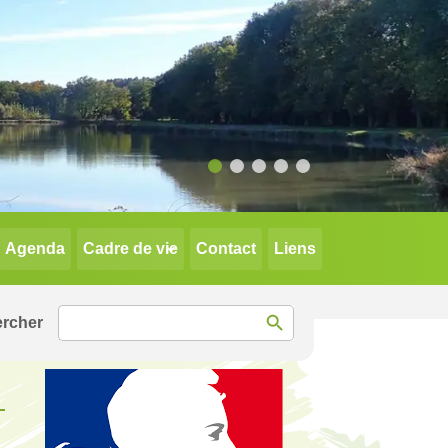
Agenda
Cadre de vie
Contact
Liens
Search Button
Search
for: